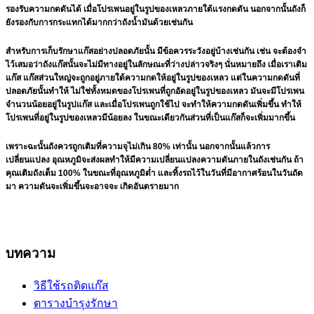
รองรับความกดดันได้ เมื่อโปรเพนอยู่ในรูปของเหลวภายใต้แรงกดดัน นอกจากนั้นถังก็
ยังรองกับการกระแทกได้มากกว่าถังน้ำมันด้วยเช่นกัน
สำหรับการเก็บรักษาแก๊สอย่างปลอดภัยนั้น มีข้อควรระวังอยู่บ้างเช่นกัน เช่น จะต้องจำ
ไว้เสมอว่าถังแก๊สนั้นจะไม่มีทางอยู่ในลักษณะที่ว่างปล่าวจริงๆ นั่นหมายถึง เมื่อเราเติม
แก๊ส แก๊สส่วนใหญ่จะถูกอยู่ภายใต้ความกดให้อยู่ในรูปของเหลว แต่ในความกดดันที่
ปลอดภัยนั้นทำให้ ไม่ใช่ทั้งหมดของโปรเพนที่ถูกอัดอยู่ในรูปของเหลว มันจะมีโปรเพน
จำนวนน้อยอยู่ในรูปแก๊ส และเมื่อโปรเพนถูกใช้ไป จะทำให้ความกดดันเพิ่มขึ้น ทำให้
โปรเพนที่อยู่ในรูปของเหลวมีน้อยลง ในขณะเดียวกันส่วนที่เป็นแก๊สก็จะเพิ่มมากขึ้น
เพราะฉะนั้นถังควรถูกเติมที่ความจุไม่เกิน 80% เท่านั้น นอกจากนั้นแล้วการ
เปลี่ยนแปลง อุณหภูมิจะส่งผลทำให้มีความเปลี่ยนแปลงความดันภายในถังเช่นกัน ถ้า
คุณเติมถังเต็ม 100% ในขณะที่อุณหภูมิต่ำ และทิ้งรถไว้ในวันที่มีอากาศร้อนในวันถัด
มา ความดันจะเพิ่มขึ้นจะอาจจะ เกิดอันตรายมาก
บทความ
วิธีใช้รถติดแก๊ส
ตารางบำรุงรักษา