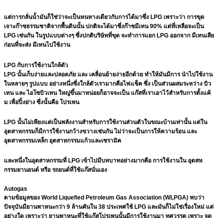
แต่การกลั่นน้ำมันก็ใช่ว่าจะเป็นหนทางเดียวกับการได้มาซึ่ง LPG เพราะว่า การขุด
เจาะก๊าซธรรมชาติจากพื้นดินนั้น ปกติจะได้มาซึ่งก๊าซมีเทน 90% แต่ที่เหลือจะเป็น
LPG เช่นกัน ในรูปแบบต่างๆ ซึ่งปกติบริษัทที่ขุด จะทำการแยก LPG ออกจาก มีเทนเสีย
ก่อนที่จะส่ง มีเทนไปใช้งาน
LPG กับการใช้งานใกล้ตัว
LPG นั้นเก็บง่ายและปลอดภัย และ เคลื่อนย้ายง่ายอีกด้วย ทำให้มันมีการ นำไปใช้งาน
ในหลายๆ รูปแบบ อย่างหนึ่งซึ่งใกล้ตัวเรามากคือไฟแช็ค ซึ่ง เป็นส่วนผสมระหว่าง บิว
เทน และ ไอโซบิวเทน ใหญ่ขึ้นมาหน่อยก็อาจจะเป็น แก๊สที่เราเอาไว้สำหรับการตั้งแค้
ม เพื่อปิ้งย่าง ซึ่งนั้นคือ โปรเพน
LPG นั้นไม่เพียงแต่เป็นพลังงานสำหรับการใช้งานส่วนตัวในขณะบ้านเท่านั้น แต่ใน
อุตสาหกรรมก็มีการใช้งานกว้างขวางเช่นกัน ไม่ว่าจะเป็นการให้ความร้อน และ
อุตสาหกรรมเหล็ก อุตสาหกรรมแก้วและเซรามิค
และหนึ่งในอุตสาหกรรมที่ LPG เข้าไปมีบทบาทอย่างมากคือ การใช้งานใน อุตสห
กรรมยานยนต์ หรือ รถยนต์ที่ใช้แก๊สนั่นเอง
Autogas
ตามข้อมูลของ World Liquefied Petroleum Gas Association (WLPGA) พบว่า
ปัจจุบันมียานพาหนะกว่า 9 ล้านคันใน 38 ประเทศใช้ LPG และมันก็ไม่ใช่เรื่องใหม่ แต่
อย่างใด เพราะว่า ยานพาหนะที่ใช้แก๊สโปรเพนนั้นมีการใช้งานมา ทศวรรต เพราะ จุด