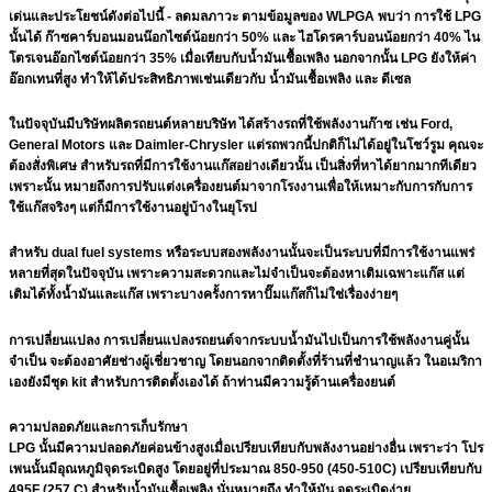
เด่นและประโยชน์ดังต่อไปนี้ - ลดมลภาวะ ตามข้อมูลของ WLPGA พบว่า การใช้ LPG
นั้นได้ ก๊าซคาร์บอนมอนน๊อกไซต์น้อยกว่า 50% และ ไฮโดรคาร์บอนน้อยกว่า 40% ไน
โตรเจนอ๊อกไซต์น้อยกว่า 35% เมื่อเทียบกับน้ำมันเชื้อเพลิง นอกจากนั้น LPG ยังให้ค่า
อ๊อกเทนที่สูง ทำให้ได้ประสิทธิภาพเช่นเดียวกับ น้ำมันเชื้อเพลิง และ ดีเซล
ในปัจจุบันมีบริษัทผลิตรถยนต์หลายบริษัท ได้สร้างรถที่ใช้พลังงานก๊าซ เช่น Ford,
General Motors และ Daimler-Chrysler แต่รถพวกนี้ปกติก็ไม่ได้อยู่ในโชว์รูม คุณจะ
ต้องสั่งพิเศษ
สำหรับรถที่มีการใช้งานแก๊สอย่างเดียวนั้น เป็นสิ่งที่หาได้ยากมากทีเดียว
เพราะนั้น หมายถึงการปรับแต่งเครื่องยนต์มาจากโรงงานเพื่อให้เหมาะกับการกับการ
ใช้แก๊สจริงๆ แต่ก็มีการใช้งานอยู่บ้างในยุโรป
สำหรับ dual fuel systems หรือระบบสองพลังงานนั้นจะเป็นระบบที่มีการใช้งานแพร่
หลายที่สุดในปัจจุบัน เพราะความสะดวกและไม่จำเป็นจะต้องหาเติมเฉพาะแก๊ส แต่
เติมได้ทั้งน้ำมันและแก๊ส เพราะบางครั้งการหาปั๊มแก๊สก็ไม่ใช่เรื่องง่ายๆ
การเปลี่ยนแปลง การเปลี่ยนแปลงรถยนต์จากระบบน้ำมันไปเป็นการใช้พลังงานคู่นั้น
จำเป็น จะต้องอาศัยช่างผู้เชี่ยวชาญ โดยนอกจากติดตั้งที่ร้านที่ชำนาญแล้ว ในอเมริกา
เองยังมีชุด kit สำหรับการติดตั้งเองได้ ถ้าท่านมีความรู้ด้านเครื่องยนต์
ความปลอดภัยและการเก็บรักษา
LPG นั้นมีความปลอดภัยค่อนข้างสูงเมื่อเปรียบเทียบกับพลังงานอย่างอื่น เพราะว่า โปร
เพนนั้นมีอุณหภูมิจุดระเบิดสูง โดยอยู่ที่ประมาณ 850-950 (450-510C) เปรียบเทียบกับ
495F (257 C) สำหรับน้ำมันเชื้อเพลิง นั่นหมายถึง ทำให้มัน จุดระเบิดง่าย