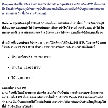
Propane คือเชื้อเพลิงที่สามารถพกพาได้ เพราะมีจุดเดือดที่ -44F หรือ -42C นั่นหมาย
ถึง ถึงแม้ว่าที่อุณหภูมิต่ำมากๆ มันก็จะกลายเป็นไอแทบจะทันทีที่มันถูกปล่อยออกจาก
ภาชนะบรรจุมัน ซึ่งมีความดันคุมอยู่
Butane มีจุดเดือดอยู่ที่ 31F (-0.6C) ซึ่งนั่นหมายถึงมันจะไม่เปลี่ยนเป็นไอในอุณหภูมิ
ที่เย็นมากๆ และนั่นทำให้ บิวเทนนั้นหมายถึงการนำไปใช้งานที่ยากขึ้น และ ทำให้ ใน
หลายๆ กรณี เราจะต้องผสมระหว่าง บิวเทน และ โปรเพน แทนที่จะใช้มันแบบเดี่ยวๆ
น้ำหนักหนึ่งปอนด์ของ โปรเพน สามารถให้พลังานได้ถึง 21,548 BTU ในขณะที่บิวเทน
ให้พลังงานที่ 21,221 BTU ซึ่งสามารถเปรียบเทียบกับพลังงานอย่างอื่นได้ดังนี้
น้ำมันเชื้อเพลิง : 21,200 BTU
ถ่านหิน : 10,000 BTU
ไม้ : 7,000 BTU
แหล่งที่มาของ LPG
LPG คือหนึ่งในพลังงานจาก ฟอสซิล เช่นเดียวกับน้ำมัน และ ก๊าซธรรมชาติ และการ
จะได้มาซึ่ง LPG นั่นจะต้องอาศัยการกลั่นน้ำมันดิบหรือ Crude Oil ซึ่งอาจจะเรียกได้
ว่า LPG นั้นเป็นผลพลอยได้โดยอัตโนมัติ เพราะว่าบริษัท กลั่นน้ำมันส่วนใหญ่ก็จะมุ่งไป
ที่น้ำมันซึ่งเป็นรายได้หลัก