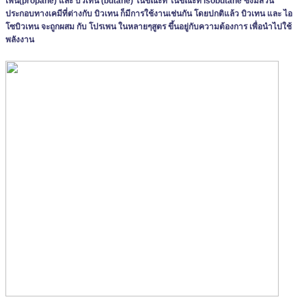
เพน(propane) และ บิวเทน (butane) ในขณะที่ ในขณะที่ isobutane ซึ่งมีส่วน
ประกอบทางเคมีที่ต่างกับ บิวเทน ก็มีการใช้งานเช่นกัน โดยปกติแล้ว บิวเทน และ ไอ
โซบิวเทน จะถูกผสม กับ โปรเพน ในหลายๆสูตร ขึ้นอยู่กับความต้องการ เพื่อนำไปใช้
พลังงาน